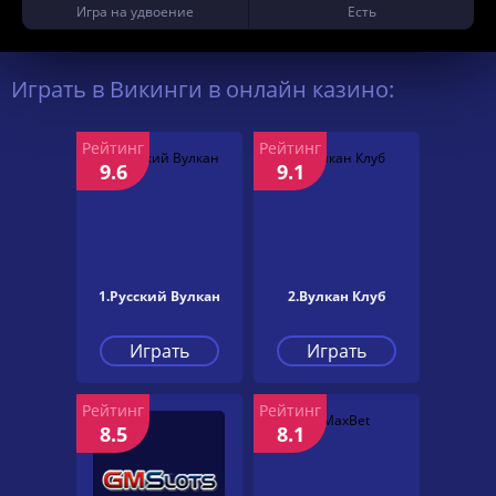
Игра на удвоение
Есть
Играть в Викинги в онлайн казино:
Рейтинг
Рейтинг
9.6
9.1
1.Русский Вулкан
2.Вулкан Клуб
Играть
Играть
Рейтинг
Рейтинг
8.5
8.1