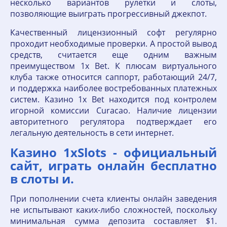
несколько вариантов рулетки и слоты,
позволяющие выиграть прогрессивный джекпот.
Качественный лицензионный софт регулярно
проходит необходимые проверки. А простой вывод
средств, считается еще одним важным
преимуществом 1x Bet. К плюсам виртуального
клуба также относится саппорт, работающий 24/7,
и поддержка наиболее востребованных платежных
систем. Казино 1x Bet находится под контролем
игорной комиссии Curacao. Наличие лицензии
авторитетного регулятора подтверждает его
легальную деятельность в сети интернет.
Казино 1xSlots - официальный
сайт, играть онлайн бесплатно
в слоты и.
При пополнении счета клиенты онлайн заведения
не испытывают каких-либо сложностей, поскольку
минимальная сумма депозита составляет $1.