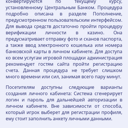
конвертируются по текущему курсу,
установленному Центральным Банком. Процедура
подробно описана в разделе Пополнение,
предусмотренном пользовательским интерфейсом.
Для вывода средств достаточно пройти процедуру
верификации личности в казино. Она
предусматривает отправку фото и сканов паспорта,
а также ввод электронного кошелька или номера
банковской карты в личном кабинете. Для доступа
ко всем услугам игровой площадки администрация
рекомендует гостям сайта пройти регистрацию
счета. Данная процедура не требует слишком
много времени или сил, занимая всего пару минут.
Посетителям доступны следующие варианты
создания личного кабинета: Система сгенерирует
логин и пароль для дальнейшей авторизации в
личном кабинете. Вне зависимости от способа,
который игрок выберет для регистрации профиля,
ему стоит заполнить анкету личными данными.