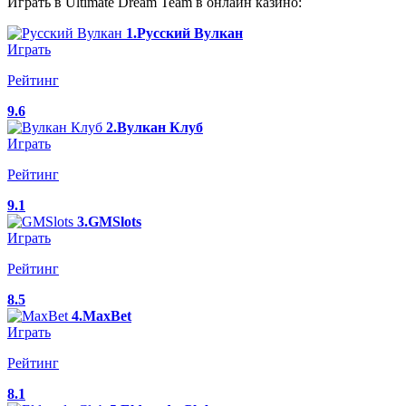
Играть в Ultimate Dream Team в онлайн казино:
1.Русский Вулкан
Играть
Рейтинг
9.6
2.Вулкан Клуб
Играть
Рейтинг
9.1
3.GMSlots
Играть
Рейтинг
8.5
4.MaxBet
Играть
Рейтинг
8.1