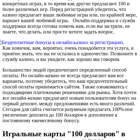
конкретных играх, в то время как другие предлагают 100 и
более различных игр. Перед регистрацией убедитесь, что
казино предлагает ваши любимые игры или, по крайней мере,
вариант вашей любимой игры. Онлайн-поддержка и служба
поддержки всегда готовы помочь вам, если вы застряли, не
знаете, что делать, или просто хотите задать вопрос.
Как новичок, вам, вероятно, очень понадобится эта услуга, и
приятно знать, что вы не остались в одиночестве. Позвоните в
службу казино, и вы увидите, как хорошо мы говорим.
Большинство людей предпочитают определенный способ
оплаты. Но онлайн-
казино
не всегда предлагают вам все
варианты, поэтому убедитесь, что ваш предпочтительный
способ оплаты принимается сайтом. Также ознакомьтесь с
подходящими платежными решениями для рынка. Хотя почти
все онлайн-
казино
предлагают новым пользователям бонус на
первый депозит, между предложениями есть много различий.
Сегодня для сайта считается разумным предлагать
100
%-ное
увеличение депозита до
100
долларов
в дополнение к
постоянному ежемесячному бонусу.
Игральные карты "100 долларов" в