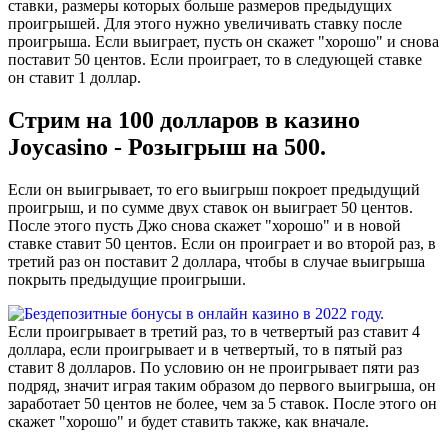
ставки, размеры которых больше размеров предыдущих
проигрышей. Для этого нужно увеличивать ставку после
проигрыша. Если выиграет, пусть он скажет "хорошо" и снова
поставит 50 центов. Если проиграет, то в следующей ставке
он ставит 1 доллар.
Стрим на 100 долларов в казино
Joycasino - Розыгрыш на 500.
Если он выигрывает, то его выигрыш покроет предыдущий
проигрыш, и по сумме двух ставок он выиграет 50 центов.
После этого пусть Джо снова скажет "хорошо" и в новой
ставке ставит 50 центов. Если он проиграет и во второй раз, в
третий раз он поставит 2 доллара, чтобы в случае выигрыша
покрыть предыдущие проигрыши.
Если проигрывает в третий раз, то в четвертый раз ставит 4
доллара, если проигрывает и в четвертый, то в пятый раз
ставит 8 долларов. По условию он не проигрывает пяти раз
подряд, значит играя таким образом до первого выигрыша, он
заработает 50 центов не более, чем за 5 ставок. После этого он
скажет "хорошо" и будет ставить также, как вначале.