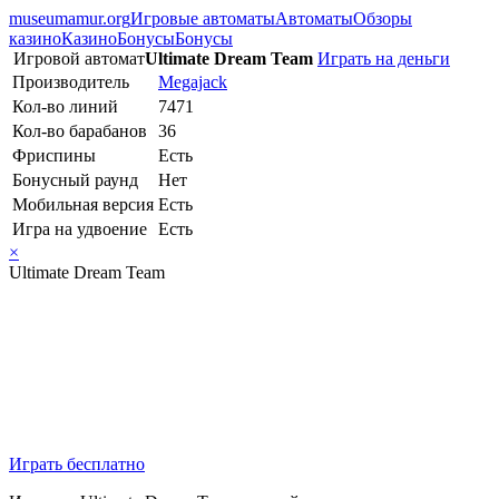
museumamur.org
Игровые автоматы
Автоматы
Обзоры
казино
Казино
Бонусы
Бонусы
Игровой автомат
Ultimate Dream Team
Играть на деньги
Производитель
Megajack
Кол-во линий
7471
Кол-во барабанов
36
Фриспины
Есть
Бонусный раунд
Нет
Мобильная версия
Есть
Игра на удвоение
Есть
×
Ultimate Dream Team
Играть бесплатно